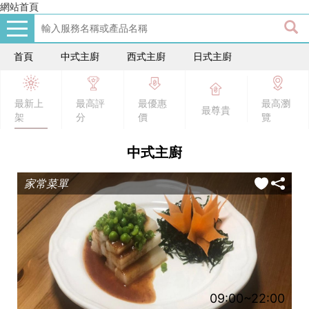
網站首頁
首頁
中式主廚
西式主廚
日式主廚
最高評
最新上
最優惠
最高瀏
最尊貴
分
架
價
覽
中式主廚
家常菜單
09:00~22:00