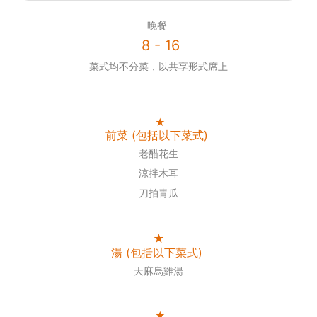
晚餐
8 - 16
菜式均不分菜，以共享形式席上
★
前菜 (包括以下菜式)
老醋花生
涼拌木耳
刀拍青瓜
★
湯 (包括以下菜式)
天麻烏雞湯
★