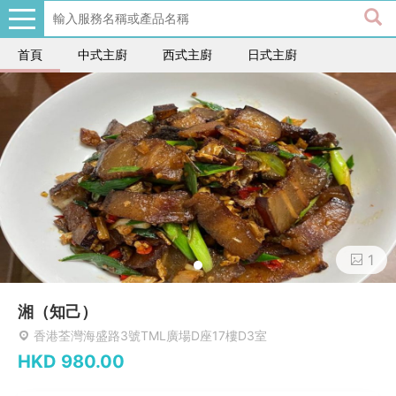
首頁
中式主廚
西式主廚
日式主廚
1
湘（知己）
香港荃灣海盛路3號TML廣場D座17樓D3室
HKD
980.00