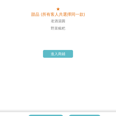
★
甜品 (所有客人共選擇同一款)
老酒湯圓
野菜糍粑
進入商鋪